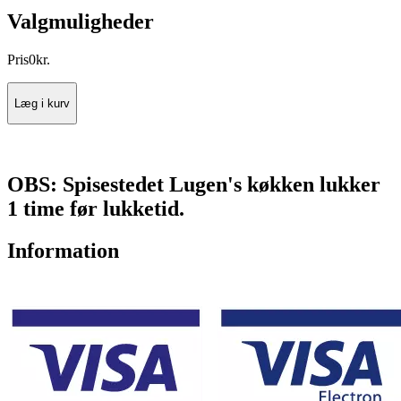
Valgmuligheder
Pris
0
kr.
Læg i kurv
OBS: Spisestedet Lugen's køkken lukker
1 time før lukketid.
Information