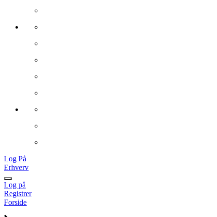
Log På
Erhverv
Log på
Registrer
Forside