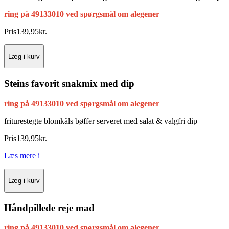
ring på 49133010 ved spørgsmål om alegener
Pris
139
,
95
kr.
Læg i kurv
Steins favorit snakmix med dip
ring på 49133010 ved spørgsmål om alegener
friturestegte blomkåls bøffer
serveret med salat & valgfri dip
Pris
139
,
95
kr.
Læs mere
i
Læg i kurv
Håndpillede reje mad
ring på 49133010 ved spørgsmål om alegener