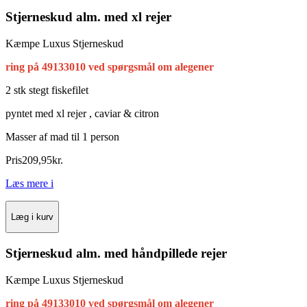
Stjerneskud alm. med xl rejer
Kæmpe Luxus Stjerneskud
ring på 49133010 ved spørgsmål om alegener
2 stk stegt fiskefilet
pyntet med xl rejer , caviar & citron
Masser af mad til 1 person
Pris
209
,
95
kr.
Læs mere
i
Læg i kurv
Stjerneskud alm. med håndpillede rejer
Kæmpe Luxus Stjerneskud
ring på 49133010 ved spørgsmål om alegener