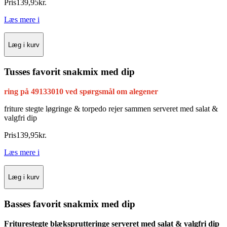
Pris
139
,
95
kr.
Læs mere
i
Læg i kurv
Tusses favorit snakmix med dip
ring på 49133010 ved spørgsmål om alegener
friture stegte løgringe & torpedo rejer sammen
serveret med salat &
valgfri dip
Pris
139
,
95
kr.
Læs mere
i
Læg i kurv
Basses favorit snakmix med dip
Friturestegte blæksprutteringe serveret med salat & valgfri dip