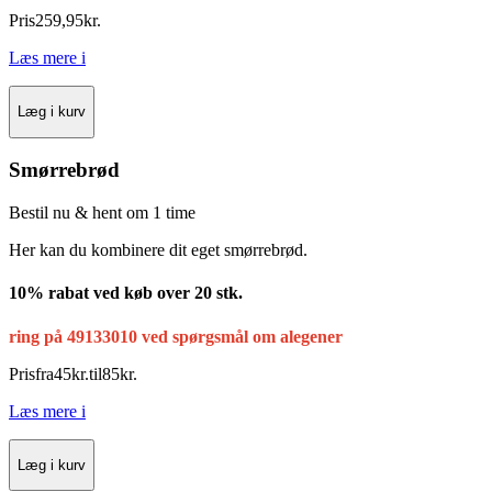
Pris
259
,
95
kr.
Læs mere
i
Læg i kurv
Smørrebrød
Bestil nu & hent om 1 time
Her kan du kombinere dit eget smørrebrød.
10% rabat ved køb over 20 stk.
ring på 49133010 ved spørgsmål om alegener
Pris
fra
45
kr.
til
85
kr.
Læs mere
i
Læg i kurv