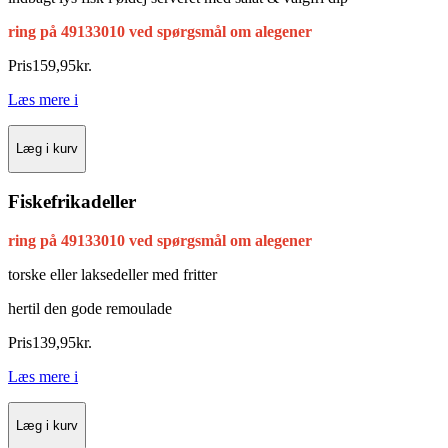
ring på 49133010 ved spørgsmål om alegener
Pris
159
,
95
kr.
Læs mere
i
Læg i kurv
Fiskefrikadeller
ring på 49133010 ved spørgsmål om alegener
torske eller laksedeller med fritter
hertil den gode remoulade
Pris
139
,
95
kr.
Læs mere
i
Læg i kurv