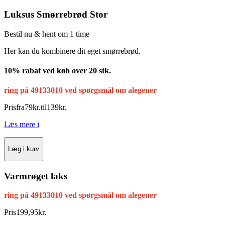
Luksus Smørrebrød Stor
Bestil nu & hent om 1 time
Her kan du kombinere dit eget smørrebrød.
10% rabat ved køb over 20 stk.
ring på 49133010 ved spørgsmål om alegener
Pris
fra
79
kr.
til
139
kr.
Læs mere
i
Læg i kurv
Varmrøget laks
ring på 49133010 ved spørgsmål om alegener
Pris
199
,
95
kr.