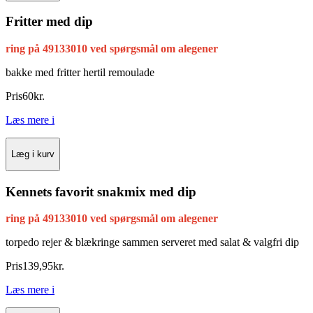
Fritter med dip
ring på 49133010 ved spørgsmål om alegener
bakke med fritter hertil remoulade
Pris
60
kr.
Læs mere
i
Læg i kurv
Kennets favorit snakmix med dip
ring på 49133010 ved spørgsmål om alegener
torpedo rejer & blækringe sammen
serveret med salat & valgfri dip
Pris
139
,
95
kr.
Læs mere
i