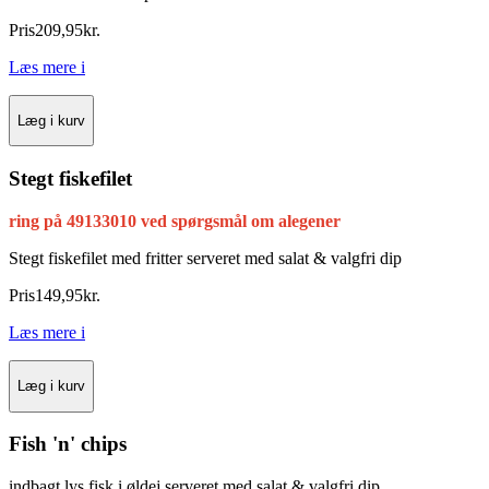
Pris
209
,
95
kr.
Læs mere
i
Læg i kurv
Stegt fiskefilet
ring på 49133010 ved spørgsmål om alegener
Stegt fiskefilet med fritter
serveret med salat & valgfri dip
Pris
149
,
95
kr.
Læs mere
i
Læg i kurv
Fish 'n' chips
indbagt lys fisk i øldej
serveret med salat & valgfri dip