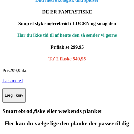
Dild med økologisk dild spidser
DE ER FANTASTISKE
Snup et styk smørrebrød i LUGEN og smag den
Har du ikke tid til af hente den så sender vi gerne
Pr.flak
se 299,95
Ta' 2 flaske 549,95
Pris
299
,
95
kr.
Læs mere
i
Læg i kurv
Smørrebrød,fiske eller weekends planker
Her kan du vælge lige den planke der passer til dig