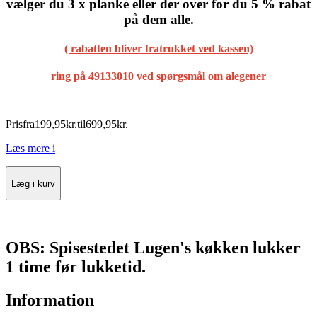
vælger du 3 x planke eller der over for du 5 % rabat
på dem alle.
( rabatten bliver fratrukket ved kassen)
ring på 49133010 ved spørgsmål om alegener
Pris
fra
199
,
95
kr.
til
699
,
95
kr.
Læs mere
i
Læg i kurv
OBS: Spisestedet Lugen's køkken lukker
1 time før lukketid.
Information