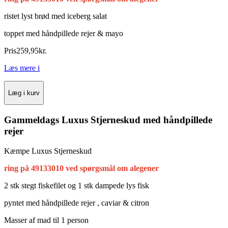
ristet lyst brød med iceberg salat
toppet med håndpillede rejer & mayo
Pris
259
,
95
kr.
Læs mere
i
Læg i kurv
Gammeldags Luxus Stjerneskud med håndpillede
rejer
Kæmpe Luxus Stjerneskud
ring på 49133010 ved spørgsmål om alegener
2 stk stegt fiskefilet og 1 stk dampede lys fisk
pyntet med håndpillede rejer , caviar & citron
Masser af mad til 1 person