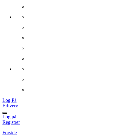
Log På
Erhverv
Log på
Registrer
Forside