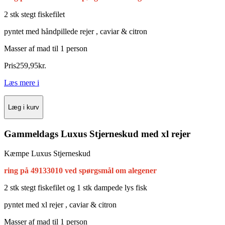
2 stk stegt fiskefilet
pyntet med håndpillede rejer , caviar & citron
Masser af mad til 1 person
Pris
259
,
95
kr.
Læs mere
i
Læg i kurv
Gammeldags Luxus Stjerneskud med xl rejer
Kæmpe Luxus Stjerneskud
ring på 49133010 ved spørgsmål om alegener
2 stk stegt fiskefilet og 1 stk dampede lys fisk
pyntet med xl rejer , caviar & citron
Masser af mad til 1 person