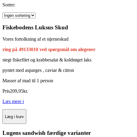
Sorter:
Fiskebodens Luksus Skud
Vores fortolkning af et stjerneskud
ring på 49133010 ved spørgsmål om alegener
stegt fiskefilet og krabbesalat & koldrøget laks
pyntet med asparges , caviar & citron
Masser af mad til 1 person
Pris
209
,
95
kr.
Læs mere
i
Læg i kurv
Lugens sandwish færdige varianter