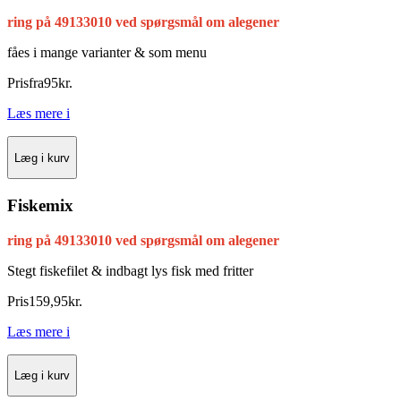
ring på 49133010 ved spørgsmål om alegener
fåes i mange varianter & som menu
Pris
fra
95
kr.
Læs mere
i
Læg i kurv
Fiskemix
ring på 49133010 ved spørgsmål om alegener
Stegt fiskefilet & indbagt lys fisk med fritter
Pris
159
,
95
kr.
Læs mere
i
Læg i kurv