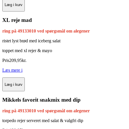
Læg i kurv
XL reje mad
ring på 49133010 ved spørgsmål om alegener
ristet lyst brød med iceberg salat
toppet med xl rejer & mayo
Pris
209
,
95
kr.
Læs mere
i
Læg i kurv
Mikkels favorit snakmix med dip
ring på 49133010 ved spørgsmål om alegener
torpedo rejer
serveret med salat & valgfri dip