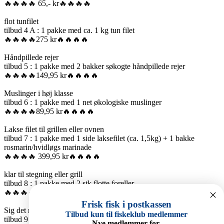
🔥🔥🔥🔥 65,- kr🔥🔥🔥🔥
flot tunfilet
tilbud 4 A : 1 pakke med ca. 1 kg tun filet
🔥🔥🔥🔥275 kr🔥🔥🔥🔥
Håndpillede rejer
tilbud 5 : 1 pakke med 2 bakker søkogte håndpillede rejer
🔥🔥🔥🔥149,95 kr🔥🔥🔥🔥
Muslinger i høj klasse
tilbud 6 : 1 pakke med 1 net økologiske muslinger
🔥🔥🔥🔥89,95 kr🔥🔥🔥🔥
Lakse filet til grillen eller ovnen
tilbud 7 : 1 pakke med 1 side laksefilet (ca. 1,5kg) + 1 bakke
rosmarin/hvidløgs marinade
🔥🔥🔥🔥 399,95 kr🔥🔥🔥🔥
klar til stegning eller grill
tilbud 8 : 1 pakke med 2 stk flotte foreller
🔥🔥🔥🔥 129,95 kr🔥🔥🔥🔥
Frisk fisk i postkassen
Sig det med sliders
Tilbud kun til fiskeklub medlemmer
tilbud 9 : 1 pakke med 4 styk sliders (kokken valg : krabbesalat med
Nye medlemmer for