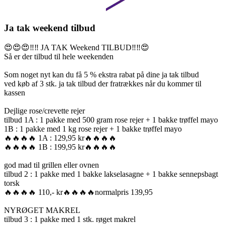
Ja tak weekend tilbud
😍😍😍‼️‼️ JA TAK Weekend TILBUD‼️‼️😍
Så er der tilbud til hele weekenden
Som noget nyt kan du få 5 % ekstra rabat på dine ja tak tilbud
ved køb af 3 stk. ja tak tilbud der fratrækkes når du kommer til
kassen
Dejlige rose/crevette rejer
tilbud 1A : 1 pakke med 500 gram rose rejer + 1 bakke trøffel mayo
1B : 1 pakke med 1 kg rose rejer + 1 bakke trøffel mayo
🔥🔥🔥🔥 1A : 129,95 kr🔥🔥🔥🔥
🔥🔥🔥🔥 1B : 199,95 kr🔥🔥🔥🔥
god mad til grillen eller ovnen
tilbud 2 : 1 pakke med 1 bakke lakselasagne + 1 bakke sennepsbagt
torsk
🔥🔥🔥🔥 110,- kr🔥🔥🔥🔥normalpris 139,95
NYRØGET MAKREL
tilbud 3 : 1 pakke med 1 stk. røget makrel