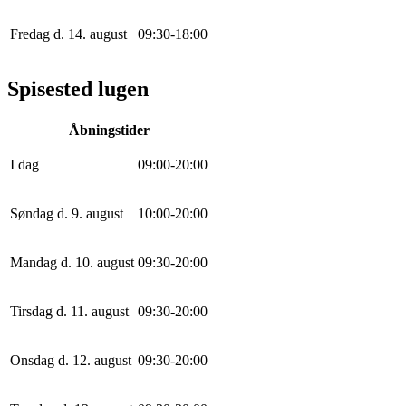
Fredag d. 14. august
0
9
:
30
-
18
:
0
0
Spisested lugen
Åbningstider
I dag
0
9
:
0
0
-
20
:
0
0
Søndag d. 9. august
10
:
0
0
-
20
:
0
0
Mandag d. 10. august
0
9
:
30
-
20
:
0
0
Tirsdag d. 11. august
0
9
:
30
-
20
:
0
0
Onsdag d. 12. august
0
9
:
30
-
20
:
0
0