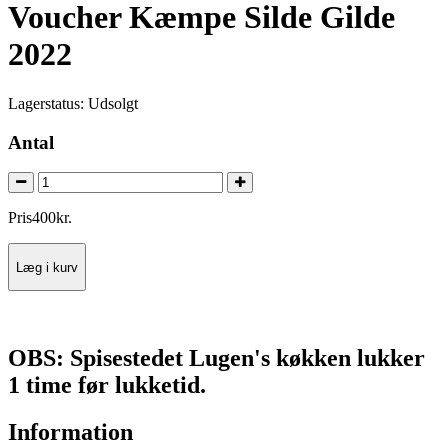
Voucher Kæmpe Silde Gilde
2022
Lagerstatus:
Udsolgt
Antal
Pris
400
kr.
Læg i kurv
OBS: Spisestedet Lugen's køkken lukker
1 time før lukketid.
Information