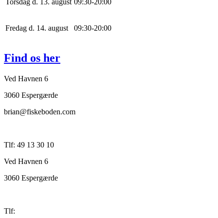
Torsdag d. 13. august
0
9
:
30
-
20
:
0
0
Fredag d. 14. august
0
9
:
30
-
20
:
0
0
Find os her
Ved Havnen 6
3060 Espergærde
brian@fiskeboden.com
Tlf: 49 13 30 10
Ved Havnen 6
3060 Espergærde
Tlf: