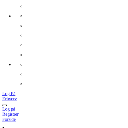
Log På
Erhverv
Log på
Registrer
Forside