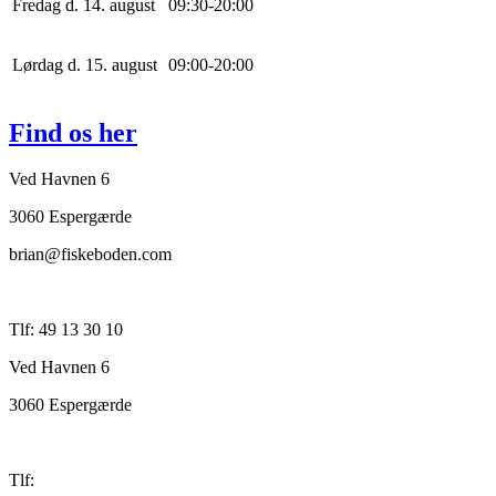
Fredag d. 14. august
0
9
:
30
-
20
:
0
0
Lørdag d. 15. august
0
9
:
0
0
-
20
:
0
0
Find os her
Ved Havnen 6
3060 Espergærde
brian@fiskeboden.com
Tlf: 49 13 30 10
Ved Havnen 6
3060 Espergærde
Tlf: