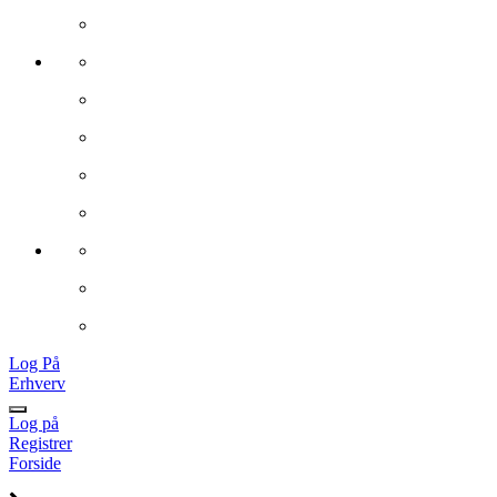
Log På
Erhverv
Log på
Registrer
Forside