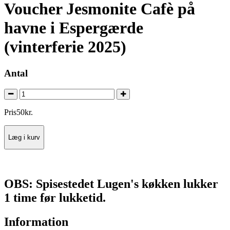
Voucher Jesmonite Cafè på
havne i Espergærde
(vinterferie 2025)
Antal
Pris
50
kr.
Læg i kurv
OBS: Spisestedet Lugen's køkken lukker
1 time før lukketid.
Information