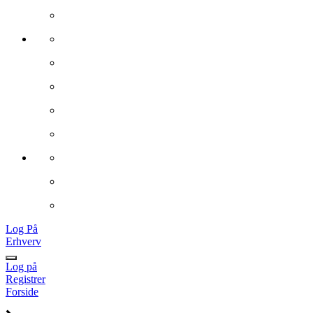
Log På
Erhverv
Log på
Registrer
Forside