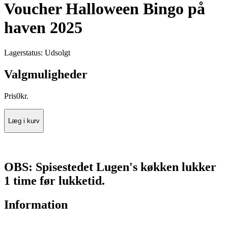
Voucher Halloween Bingo på
haven 2025
Lagerstatus:
Udsolgt
Valgmuligheder
Pris
0
kr.
Læg i kurv
OBS: Spisestedet Lugen's køkken lukker
1 time før lukketid.
Information