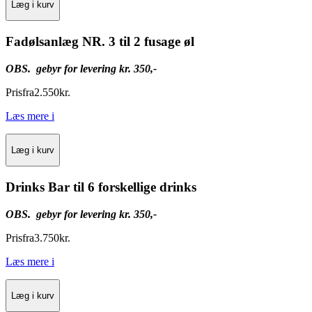
Læg i kurv
Fadølsanlæg NR. 3 til 2 fusage øl
OBS. gebyr for levering kr. 350,-
Pris
fra
2.550
kr.
Læs mere
i
Læg i kurv
Drinks Bar til 6 forskellige drinks
OBS. gebyr for levering kr. 350,-
Pris
fra
3.750
kr.
Læs mere
i
Læg i kurv