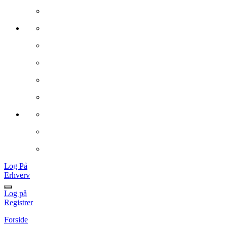
Log På
Erhverv
Log på
Registrer
Forside