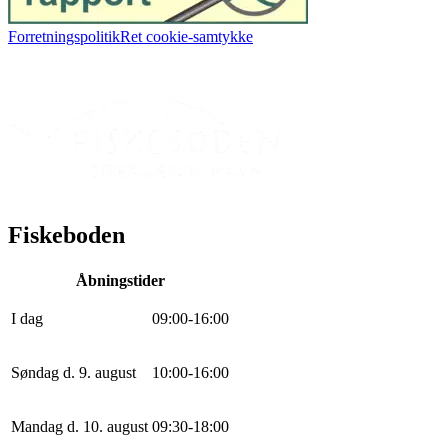
Forretningspolitik
Ret cookie-samtykke
Fiskeboden
Åbningstider
I dag
0
9
:
0
0
-
16
:
0
0
Søndag d. 9. august
10
:
0
0
-
16
:
0
0
Mandag d. 10. august
0
9
:
30
-
18
:
0
0