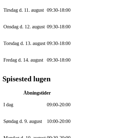
Tirsdag d. 11. august
0
9
:
30
-
18
:
0
0
Onsdag d. 12. august
0
9
:
30
-
18
:
0
0
Torsdag d. 13. august
0
9
:
30
-
18
:
0
0
Fredag d. 14. august
0
9
:
30
-
18
:
0
0
Spisested lugen
Åbningstider
I dag
0
9
:
0
0
-
20
:
0
0
Søndag d. 9. august
10
:
0
0
-
20
:
0
0
Mandag d. 10. august
0
9
:
30
-
20
:
0
0