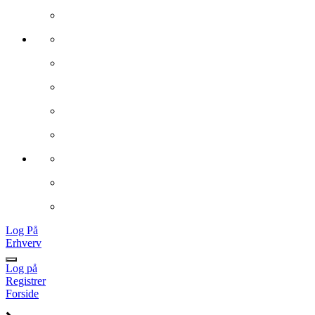
Log På
Erhverv
Log på
Registrer
Forside