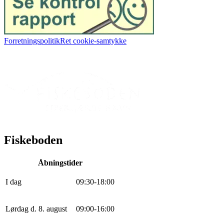
Forretningspolitik
Ret cookie-samtykke
Fiskeboden
Åbningstider
I dag
0
9
:
30
-
18
:
0
0
Lørdag d. 8. august
0
9
:
0
0
-
16
:
0
0