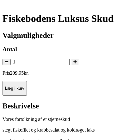
Fiskebodens Luksus Skud
Valgmuligheder
Antal
Pris
209
,
95
kr.
Læg i kurv
Beskrivelse
Vores fortolkning af et stjerneskud
stegt fiskefilet og krabbesalat og koldrøget laks