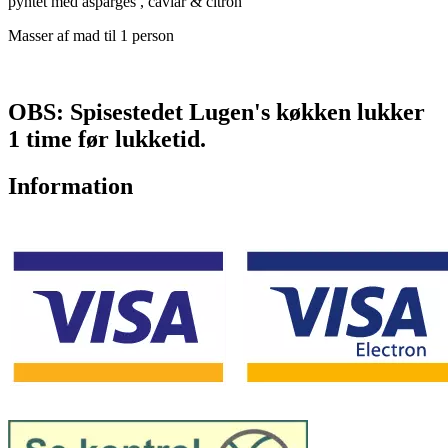
pyntet med asparges , caviar & citron
Masser af mad til 1 person
OBS: Spisestedet Lugen's køkken lukker
1 time før lukketid.
Information