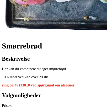
Smørrebrød
Beskrivelse
Her kan du kombinere dit eget smørrebrød.
10% rabat ved køb over 20 stk.
ring på 49133010 ved spørgsmål om alegener
Valgmuligheder
Pris
0
kr.