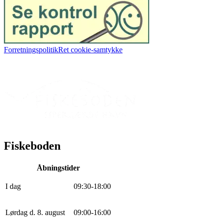
Forretningspolitik
Ret cookie-samtykke
Fiskeboden
Åbningstider
I dag
0
9
:
30
-
18
:
0
0
Lørdag d. 8. august
0
9
:
0
0
-
16
:
0
0