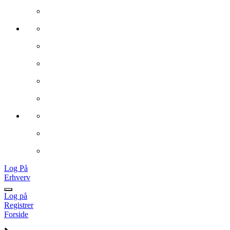
Log På
Erhverv
Log på
Registrer
Forside