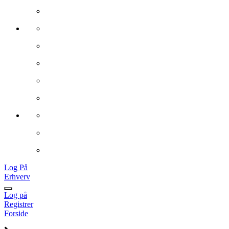
Log På
Erhverv
Log på
Registrer
Forside