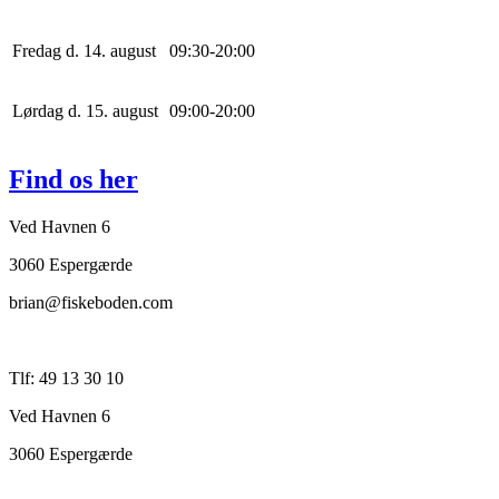
Fredag d. 14. august
0
9
:
30
-
20
:
0
0
Lørdag d. 15. august
0
9
:
0
0
-
20
:
0
0
Find os her
Ved Havnen 6
3060 Espergærde
brian@fiskeboden.com
Tlf: 49 13 30 10
Ved Havnen 6
3060 Espergærde