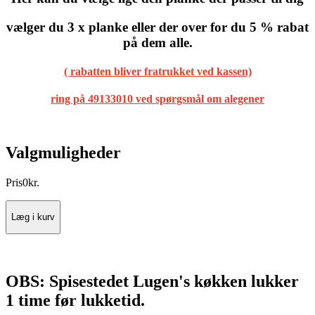
vælger du 3 x planke eller der over for du 5 % rabat
på dem alle.
( rabatten bliver fratrukket ved kassen)
ring på 49133010 ved spørgsmål om alegener
Valgmuligheder
Pris
0
kr.
Læg i kurv
OBS: Spisestedet Lugen's køkken lukker
1 time før lukketid.