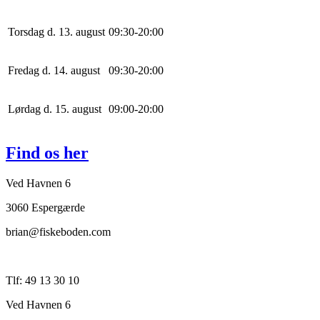
Torsdag d. 13. august
0
9
:
30
-
20
:
0
0
Fredag d. 14. august
0
9
:
30
-
20
:
0
0
Lørdag d. 15. august
0
9
:
0
0
-
20
:
0
0
Find os her
Ved Havnen 6
3060 Espergærde
brian@fiskeboden.com
Tlf: 49 13 30 10
Ved Havnen 6