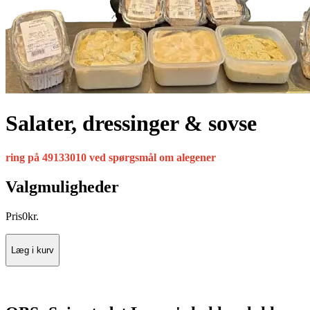
Salater, dressinger & sovse
ring på 49133010 ved spørgsmål om alegener
Valgmuligheder
Pris
0
kr.
Læg i kurv