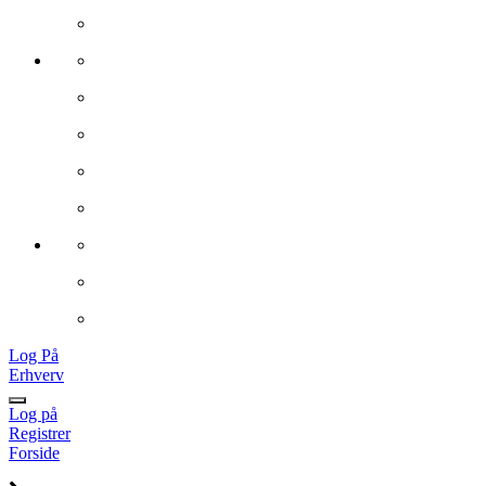
Log På
Erhverv
Log på
Registrer
Forside