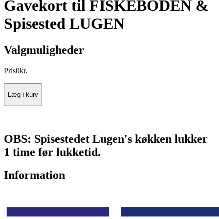
Gavekort til FISKEBODEN &
Spisested LUGEN
Valgmuligheder
Pris
0
kr.
Læg i kurv
OBS: Spisestedet Lugen's køkken lukker
1 time før lukketid.
Information