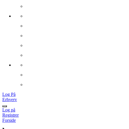
Log På
Erhverv
Log på
Registrer
Forside