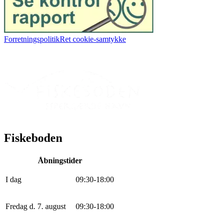
Forretningspolitik
Ret cookie-samtykke
Fiskeboden
Åbningstider
I dag
0
9
:
30
-
18
:
0
0
Fredag d. 7. august
0
9
:
30
-
18
:
0
0