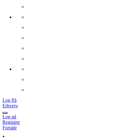
Log På
Erhverv
Log på
Registrer
Forside