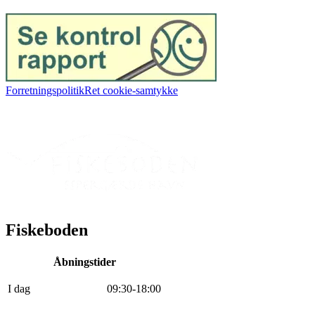
Forretningspolitik
Ret cookie-samtykke
Fiskeboden
Åbningstider
I dag
0
9
:
30
-
18
:
0
0