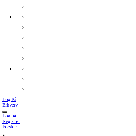
Log På
Erhverv
Log på
Registrer
Forside