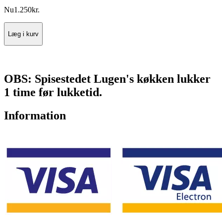
Nu
1.250
kr.
Læg i kurv
OBS: Spisestedet Lugen's køkken lukker
1 time før lukketid.
Information