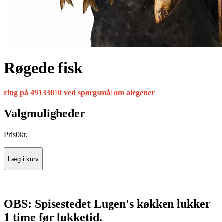
Røgede fisk
ring på 49133010 ved spørgsmål om alegener
Valgmuligheder
Pris
0
kr.
Læg i kurv
OBS: Spisestedet Lugen's køkken lukker
1 time før lukketid.