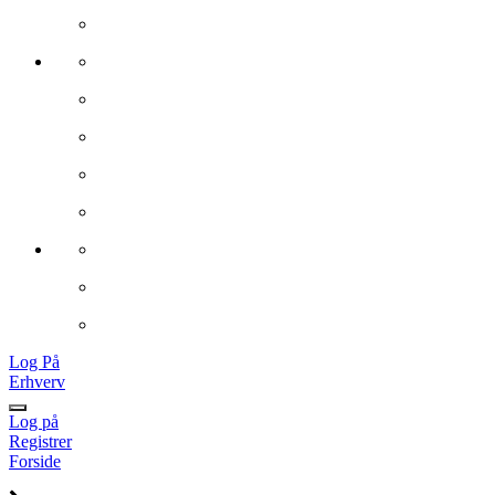
Log På
Erhverv
Log på
Registrer
Forside