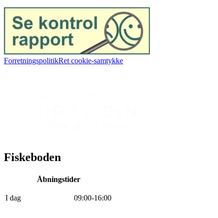
Forretningspolitik
Ret cookie-samtykke
Fiskeboden
Åbningstider
I dag
0
9
:
0
0
-
16
:
0
0