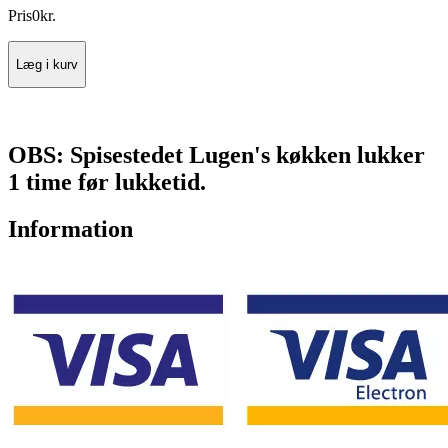
Pris
0
kr.
Læg i kurv
OBS: Spisestedet Lugen's køkken lukker
1 time før lukketid.
Information