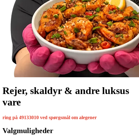
Rejer, skaldyr & andre luksus
vare
ring på 49133010 ved spørgsmål om alegener
Valgmuligheder