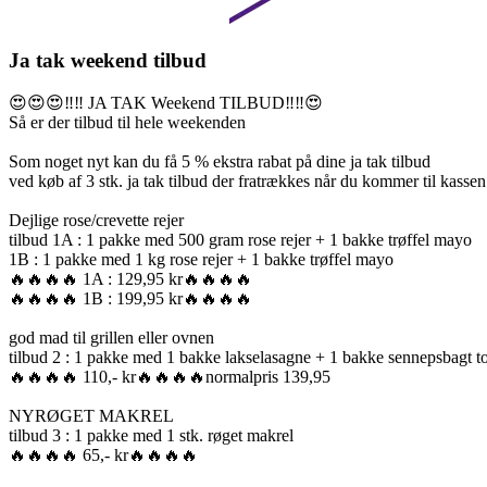
Ja tak weekend tilbud
😍😍😍‼️‼️ JA TAK Weekend TILBUD‼️‼️😍
Så er der tilbud til hele weekenden
Som noget nyt kan du få 5 % ekstra rabat på dine ja tak tilbud
ved køb af 3 stk. ja tak tilbud der fratrækkes når du kommer til kassen
Dejlige rose/crevette rejer
tilbud 1A : 1 pakke med 500 gram rose rejer + 1 bakke trøffel mayo
1B : 1 pakke med 1 kg rose rejer + 1 bakke trøffel mayo
🔥🔥🔥🔥 1A : 129,95 kr🔥🔥🔥🔥
🔥🔥🔥🔥 1B : 199,95 kr🔥🔥🔥🔥
god mad til grillen eller ovnen
tilbud 2 : 1 pakke med 1 bakke lakselasagne + 1 bakke sennepsbagt t
🔥🔥🔥🔥 110,- kr🔥🔥🔥🔥normalpris 139,95
NYRØGET MAKREL
tilbud 3 : 1 pakke med 1 stk. røget makrel
🔥🔥🔥🔥 65,- kr🔥🔥🔥🔥