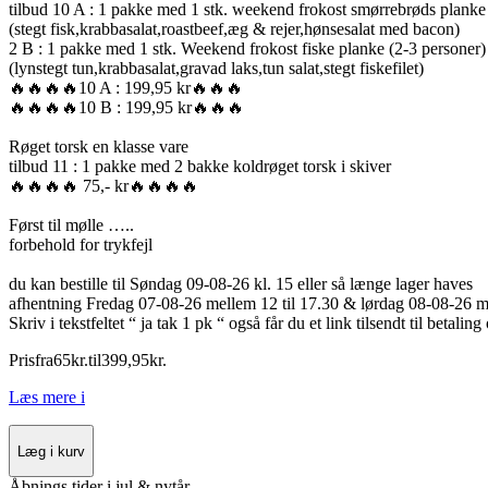
tilbud 10 A : 1 pakke med 1 stk. weekend frokost smørrebrøds planke
(stegt fisk,krabbasalat,roastbeef,æg & rejer,hønsesalat med bacon)
2 B : 1 pakke med 1 stk. Weekend frokost fiske planke (2-3 personer)
(lynstegt tun,krabbasalat,gravad laks,tun salat,stegt fiskefilet)
🔥🔥🔥🔥10 A : 199,95 kr🔥🔥🔥
🔥🔥🔥🔥10 B : 199,95 kr🔥🔥🔥
Røget torsk en klasse vare
tilbud 11 : 1 pakke med 2 bakke koldrøget torsk i skiver
🔥🔥🔥🔥 75,- kr🔥🔥🔥🔥
Først til mølle …..
forbehold for trykfejl
du kan bestille til Søndag 09-08-26 kl. 15 eller så længe lager haves
afhentning Fredag 07-08-26 mellem 12 til 17.30 & lørdag 08-08-26 
Skriv i tekstfeltet “ ja tak 1 pk “ også får du et link tilsendt til betaling
Pris
fra
65
kr.
til
399
,
95
kr.
Læs mere
i
Læg i kurv
Åbnings tider i jul & nytår