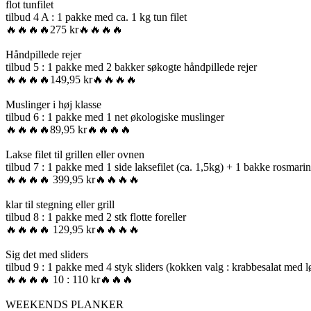
flot tunfilet
tilbud 4 A : 1 pakke med ca. 1 kg tun filet
🔥🔥🔥🔥275 kr🔥🔥🔥🔥
Håndpillede rejer
tilbud 5 : 1 pakke med 2 bakker søkogte håndpillede rejer
🔥🔥🔥🔥149,95 kr🔥🔥🔥🔥
Muslinger i høj klasse
tilbud 6 : 1 pakke med 1 net økologiske muslinger
🔥🔥🔥🔥89,95 kr🔥🔥🔥🔥
Lakse filet til grillen eller ovnen
tilbud 7 : 1 pakke med 1 side laksefilet (ca. 1,5kg) + 1 bakke rosmar
🔥🔥🔥🔥 399,95 kr🔥🔥🔥🔥
klar til stegning eller grill
tilbud 8 : 1 pakke med 2 stk flotte foreller
🔥🔥🔥🔥 129,95 kr🔥🔥🔥🔥
Sig det med sliders
tilbud 9 : 1 pakke med 4 styk sliders (kokken valg : krabbesalat med l
🔥🔥🔥🔥 10 : 110 kr🔥🔥🔥
WEEKENDS PLANKER