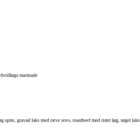
in/hvidløgs marinade
øg spire, gravad laks med ræve sovs, roastbeef med ristet løg, røget la